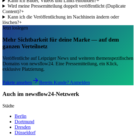
Kann ich Bilder, Videos und Links einbinden?
+
Wird meine Pressemitteilung doppelt veröffentlicht (Duplicate
Content)?
+
Kann ich die Veröffentlichung im Nachhinein ändern oder
löschen?
+
Jetzt loslegen
Mehr Sichtbarkeit für deine Marke — auf dem
ganzen Verteilnetz
Veröffentliche auf Leipziger News und weiteren themenspezifischen
Domains von newsflow24. Eine Pressemitteilung, ein Klick,
exklusive Platzierung.
Pakete ansehen
Bereits Kunde? Anmelden
Auch im newsflow24-Netzwerk
Städte
Berlin
Dortmund
Dresden
Düsseldorf