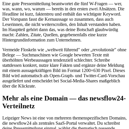
Eine gute Pressemitteilung beantwortet die fünf W-Fragen — wer,
was, wann, wo, warum — bereits in den ersten zwei Absätzen. Die
Headline ist kurz, faktentreu und enthält das wichtigste Keyword.
Der Vorspann fasst die Kernaussage so zusammen, dass auch
Leserinnen, die nicht weiterscrollen, den Inhalt verstanden haben.
Im Hauptteil gehört dann das, was deine Botschaft glaubwürdig
macht: Zahlen, Zitate, Quellen, gegebenenfalls eine kurze
Hintergrundinformation zum Unternehmen.
Vermeide Floskeln wie „weltweit führend" oder „revolutionär" ohne
Belege — Suchmaschinen wie Google bewerten Texte mit
überhöhten Werbeaussagen tendenziell schlechter. Schreibe
stattdessen konkret, nutze klare Fakten und ergänze deine Meldung
mit einem aussagekräftigen Bild im Format 1200×630 Pixel. Dieses
Bild wird automatisch als Open-Graph- und Twitter-Card-Vorschau
ausgeliefert und entscheidet bei Social-Media-Shares maßgeblich
über die Klickrate.
Mehr als eine Domain — das newsflow24-
Verteilnetz
Leipziger News ist eine von mehreren themenspezifischen Domains,
die newsflow24 als zentrales SaaS-Portal verwaltet. Du schreibst
deine Pressemitteilung einmal, wählst die thematisch passende